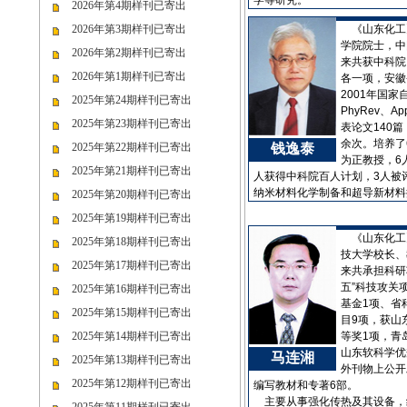
学等研究。
2026年第4期样刊已寄出
2026年第3期样刊已寄出
《山东化工
学院院士，中
2026年第2期样刊已寄出
来共获中科院
2026年第1期样刊已寄出
各一项，安徽
2001年国家
2025年第24期样刊已寄出
PhyRev、Ap
2025年第23期样刊已寄出
表论文140
余次。培养了
2025年第22期样刊已寄出
钱逸泰
为正教授，6
2025年第21期样刊已寄出
人获得中科院百人计划，3人被评
纳米材料化学制备和超导新材料
2025年第20期样刊已寄出
2025年第19期样刊已寄出
《山东化工
2025年第18期样刊已寄出
技大学校长、
2025年第17期样刊已寄出
来共承担科研
五”科技攻关
2025年第16期样刊已寄出
基金1项、省
2025年第15期样刊已寄出
目9项，获山
2025年第14期样刊已寄出
等奖1项，青
山东软科学优
马连湘
2025年第13期样刊已寄出
外刊物上公开
2025年第12期样刊已寄出
编写教材和专著6部。
主要从事强化传热及其设备，