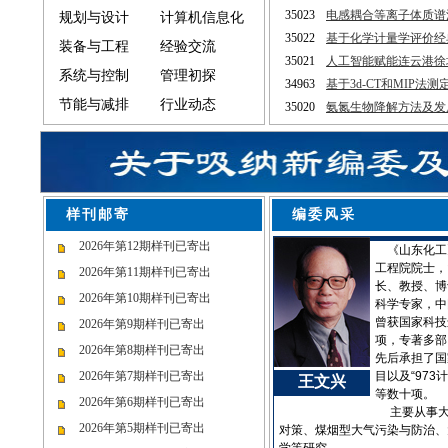
规划与设计
计算机信息化
装备与工程
经验交流
系统与控制
管理初探
节能与减排
行业动态
样刊邮寄
编
2026年第12期样刊已寄出
《山东化工
工程院院士，
2026年第11期样刊已寄出
长、教授、博
2026年第10期样刊已寄出
科学专家，中
曾获国家科技
2026年第9期样刊已寄出
项，专著多部
2026年第8期样刊已寄出
先后承担了国
2026年第7期样刊已寄出
目以及“97
王文兴
等数十项。
2026年第6期样刊已寄出
主要从事大
2026年第5期样刊已寄出
对策、煤烟型大气污染与防治、