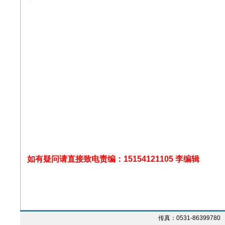
如有疑问请直接致电责编：15154121105 李编辑
山东化工 投稿 官方期刊 在线投稿 论文发表 论文 官方期刊
传真：0531-86399780